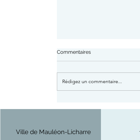
Commentaires
Rédigez un commentaire...
15 août : Course/Marche en
espadrilles + draisienne
Ville de Mauléon-Licharre