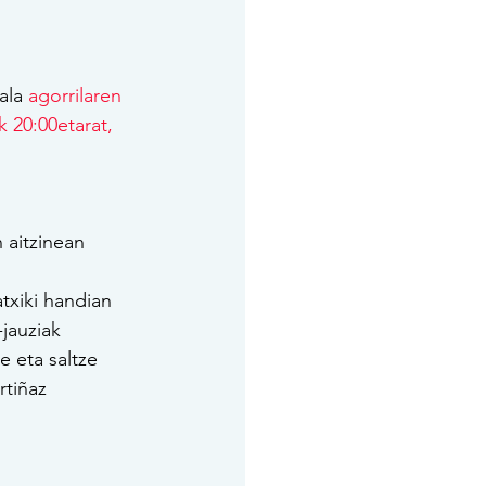
ala 
agorrilaren 
k 20:00etarat, 
 aitzinean
txiki handian
jauziak
e eta saltze
rtiñaz