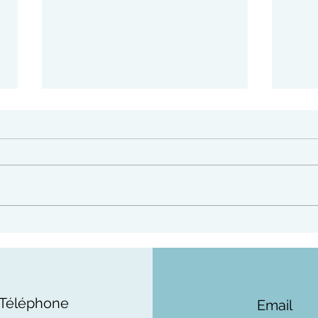
Fête 
Bota : mercredi 12 août à
19h au fronton de la Haute-
Ville
Téléphone
Email