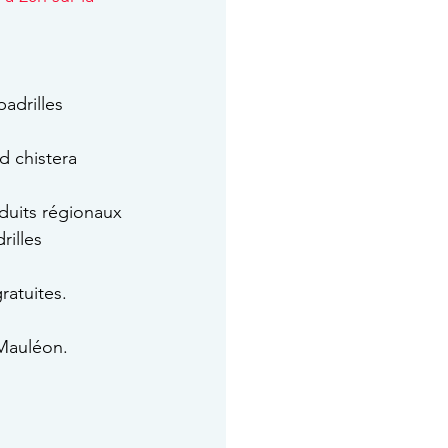
padrilles
d chistera
duits régionaux
rilles
ratuites.
 Mauléon.