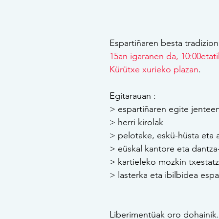
Espartiñaren besta tradizion
15an igaranen da, 10:00etati
Kürütxe xurieko plazan
.
Egitarauan : 
> espartiñaren egite jenteen
> herri kirolak
> pelotake, eskü-hüsta eta a
> eüskal kantore eta dantza-
> kartieleko mozkin txestatz
> lasterka eta ibilbidea espa
Liberimentüak oro dohainik.