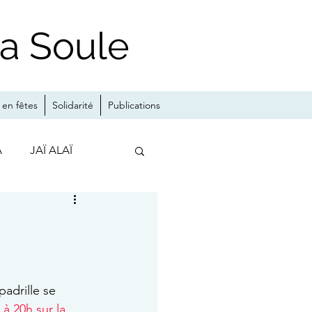
la Soule
en fêtes
Solidarité
Publications
A
JAÏ ALAÏ
MA
padrille se 
à 20h sur la 