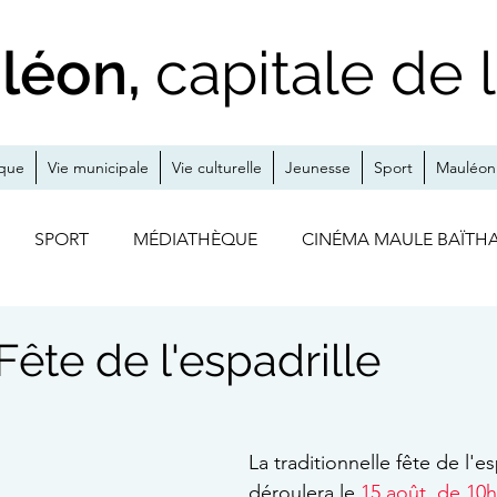
léon,
capitale de 
ique
Vie municipale
Vie culturelle
Jeunesse
Sport
Mauléon 
SPORT
MÉDIATHÈQUE
CINÉMA MAULE BAÏTH
S
A LA UNE
ZOOM SUR
MÉDIATHÈQUE / CINÉ
 Fête de l'espadrille
THÉÂTRE
EXPO
JUMELAGE
La traditionnelle fête de l'es
déroulera le 
15 août, de 10h 