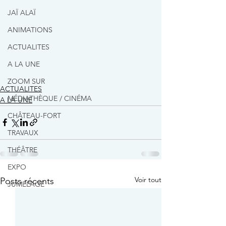
JAÏ ALAÏ
ANIMATIONS
ACTUALITES
A LA UNE
ZOOM SUR
ACTUALITES
MÉDIATHÈQUE / CINÉMA
A LA UNE
CHÂTEAU-FORT
TRAVAUX
THÉÂTRE
EXPO
Voir tout
Posts récents
JUMELAGE