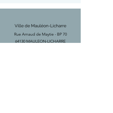
Ville de Mauléon-Licharre
Rue Arnaud de Maytie - BP 70
64130 MAULEON-LICHARRE
Téléphone
Tel
+33(0)5 59 28 18 67
Email
secretariat
@mauleon-soule.fr