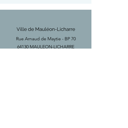
Ville de Mauléon-Licharre
Rue Arnaud de Maytie - BP 70
64130 MAULEON-LICHARRE
Téléphone
Tel
+33(0)5 59 28 18 67
Email
secretariat
@mauleon-soule.fr