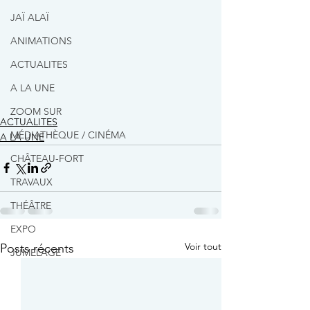
JAÏ ALAÏ
ANIMATIONS
ACTUALITES
A LA UNE
ZOOM SUR
ACTUALITES
MÉDIATHÈQUE / CINÉMA
A LA UNE
CHÂTEAU-FORT
TRAVAUX
THÉÂTRE
EXPO
Voir tout
Posts récents
JUMELAGE