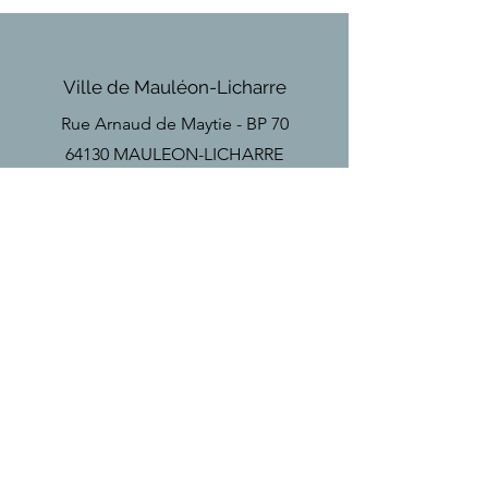
Ville de Mauléon-Licharre
Rue Arnaud de Maytie - BP 70
64130 MAULEON-LICHARRE
Téléphone
Tel
+33(0)5 59 28 18 67
Email
secretariat
@mauleon-soule.fr