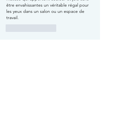
être envahissantes un véritable régal pour 
les yeux dans un salon ou un espace de 
travail.
J'aime
Répondre
Ville de Mauléon-Licharre
Rue Arnaud de Maytie - BP 70
64130 MAULEON-LICHARRE
Téléphone
Tel
+33(0)5 59 28 18 67