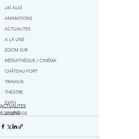
JAÏ ALAÏ
ANIMATIONS
ACTUALITES
A LA UNE
ZOOM SUR
MÉDIATHÈQUE / CINÉMA
CHÂTEAU-FORT
TRAVAUX
THÉÂTRE
EXPO
ACTUALITES
A LA UNE
JUMELAGE