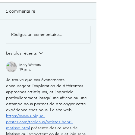
1 commentaire
Rédigez un commentaire...
Campagne de capture
15 août : Cour
de chats errants non
en espadrilles +
identifiés
draisienne
Les plus récents
Mary Watters
19 janv.
Je trouve que ces événements 
encouragent l'exploration de différentes 
approches artistiques, et j'apprécie 
particulièrement lorsqu'une affiche ou une 
estampe nous permet de prolonger cette 
expérience chez nous. Le site web 
https://www.unique-
poster.com/tableaux/artistes-henri-
matisse.html
 présente des œuvres de 
Matisse qui apportent couleur et joie sans 