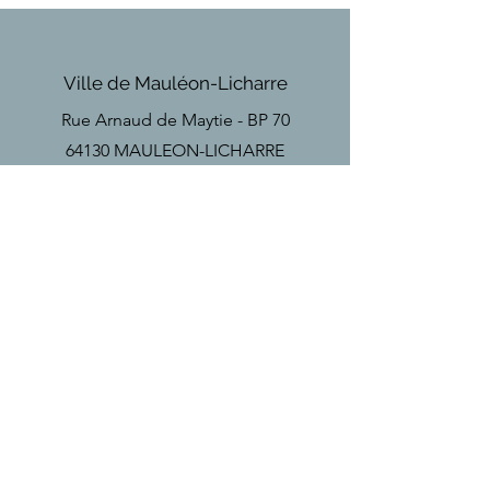
Ville de Mauléon-Licharre
Rue Arnaud de Maytie - BP 70
64130 MAULEON-LICHARRE
Téléphone
Tel
+33(0)5 59 28 18 67
Email
secretariat
@mauleon-soule.fr