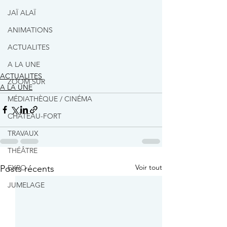
JAÏ ALAÏ
ANIMATIONS
ACTUALITES
A LA UNE
ACTUALITES
ZOOM SUR
A LA UNE
MÉDIATHÈQUE / CINÉMA
CHÂTEAU-FORT
TRAVAUX
THÉÂTRE
Voir tout
Posts récents
EXPO
JUMELAGE