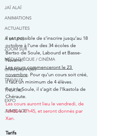
JAÏ ALAÏ
ANIMATIONS
ACTUALITES
Il est possible de s’inscrire jusqu’au 18 
A LA UNE
octobre à l’une des 34 écoles de 
ZOOM SUR
Bertso de Soule, Labourd et Basse-
MÉDIATHÈQUE / CINÉMA
Navarre.
Les cours commenceront le 23 
CHÂTEAU-FORT
novembre
. Pour qu’un cours soit créé, 
TRAVAUX
il faut un minimum de 4 élèves.
Pour la Soule, il s’agit de l’Ikastola de 
THÉÂTRE
Chéraute.
EXPO
Les cours auront lieu le vendredi, de 
JUMELAGE
16h30 à 17h45, et seront donnés par 
Xan.
Tarifs