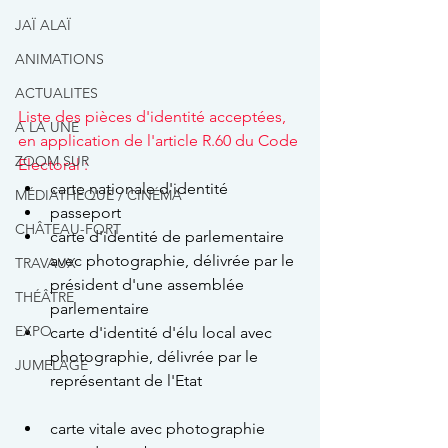
JAÏ ALAÏ
ANIMATIONS
ACTUALITES
Liste des pièces d'identité acceptées, 
A LA UNE
en application de l'article R.60 du Code 
ZOOM SUR
Electoral :
carte nationale d'identité
MÉDIATHÈQUE / CINÉMA
passeport
CHÂTEAU-FORT
carte d'identité de parlementaire 
avec photographie, délivrée par le 
TRAVAUX
président d'une assemblée 
THÉÂTRE
parlementaire
EXPO
carte d'identité d'élu local avec 
photographie, délivrée par le 
JUMELAGE
représentant de l'Etat
carte vitale avec photographie