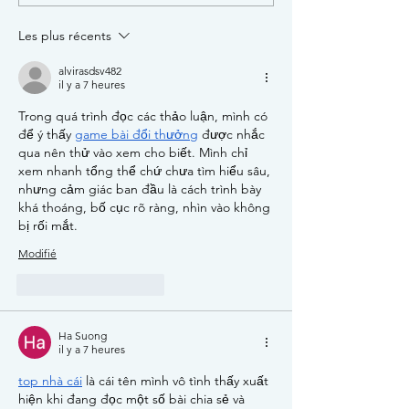
de chats errants non
en espadrilles +
identifiés
draisienne
Les plus récents
alvirasdsv482
il y a 7 heures
Trong quá trình đọc các thảo luận, mình có 
để ý thấy 
game bài đổi thưởng
 được nhắc 
qua nên thử vào xem cho biết. Mình chỉ 
xem nhanh tổng thể chứ chưa tìm hiểu sâu, 
nhưng cảm giác ban đầu là cách trình bày 
khá thoáng, bố cục rõ ràng, nhìn vào không 
bị rối mắt.
Modifié
J'aime
Répondre
Ha Suong
il y a 7 heures
top nhà cái
 là cái tên mình vô tình thấy xuất 
hiện khi đang đọc một số bài chia sẻ và 