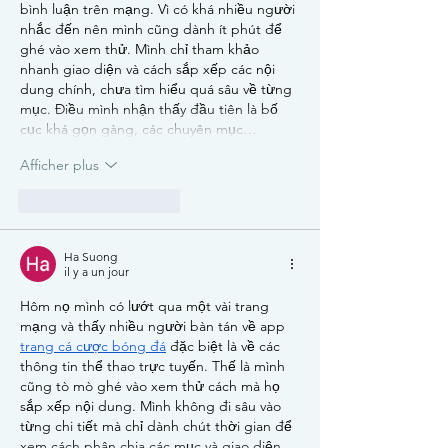
bình luận trên mạng. Vì có khá nhiều người 
nhắc đến nên mình cũng dành ít phút để 
ghé vào xem thử. Mình chỉ tham khảo 
nhanh giao diện và cách sắp xếp các nội 
dung chính, chưa tìm hiểu quá sâu về từng 
mục. Điều mình nhận thấy đầu tiên là bố 
cục khá gọn gàng, các chuyên mục…
Afficher plus
J'aime
Répondre
Ha Suong
il y a un jour
Hôm nọ mình có lướt qua một vài trang 
mạng và thấy nhiều người bàn tán về app 
trang cá cược bóng đá
 đặc biệt là về các 
thông tin thể thao trực tuyến. Thế là mình 
cũng tò mò ghé vào xem thử cách mà họ 
sắp xếp nội dung. Mình không đi sâu vào 
từng chi tiết mà chỉ dành chút thời gian để 
xem cách phân chia các mục và giao diện. 