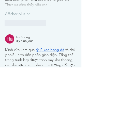
Thực sự cảm thấy nếu các…
Afficher plus
J'aime
Répondre
Ha Suong
il y a un jour
Mình vừa xem qua 
tỷ lệ kèo bóng đá
 và chú 
ý nhiều hơn đến phần giao diện. Tổng thể 
trang trình bày được trình bày khá thoáng, 
các khu vực chính phân chia tương đối hợp 
lý nên việc tìm kiếm mục cần xem không bị 
mất nhiều thời gian. Thao tác giữa các 
trang phản hồi khá ổn định, nội dung hiển 
thị rõ ràng và đánh giá dễ dàng. Trải 
nghiệm sơ qua nhưng nhìn chung cách 
thiết…
Afficher plus
J'aime
Répondre