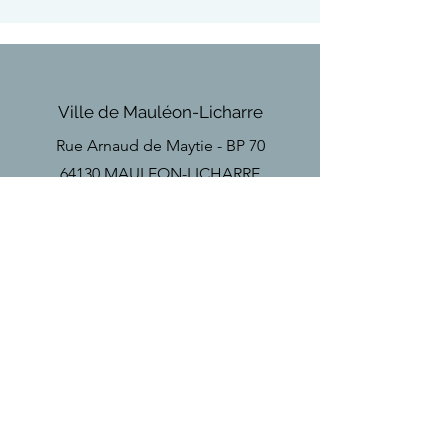
Haute-Ville
Ville de Mauléon-Licharre
Rue Arnaud de Maytie - BP 70
64130 MAULEON-LICHARRE
Téléphone
Tel
+33(0)5 59 28 18 67
Email
secretariat
@mauleon-soule.fr