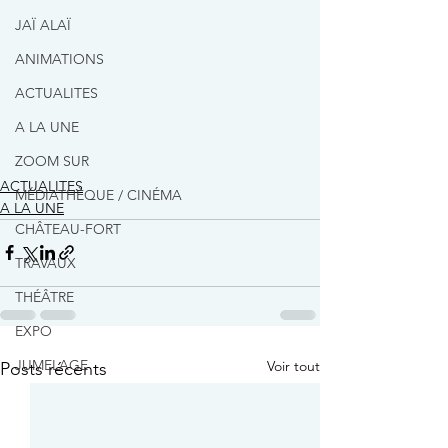
JAÏ ALAÏ
ANIMATIONS
ACTUALITES
A LA UNE
ZOOM SUR
ACTUALITES
MÉDIATHÈQUE / CINÉMA
A LA UNE
CHÂTEAU-FORT
TRAVAUX
THÉÂTRE
EXPO
JUMELAGE
Voir tout
Posts récents