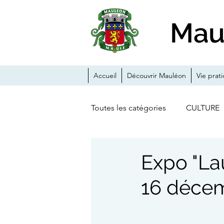
Mau
Accueil
Découvrir Mauléon
Vie prat
Toutes les catégories
CULTURE
ANIMATIONS
ACTUALITE
Expo "La
16 décem
CHÂTEAU-FORT
TRAVAUX