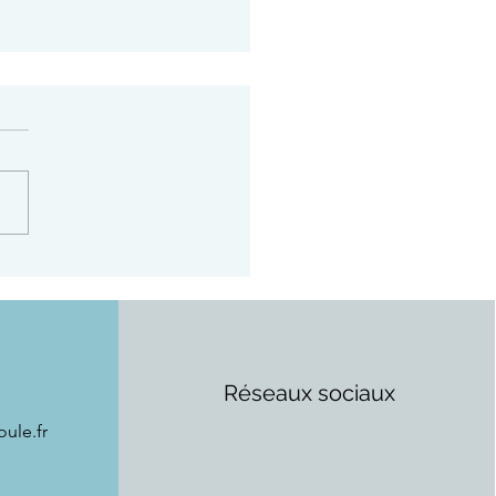
de l'espadrille
Réseaux sociaux
ule.fr
Mairie
Culture
Jeunesse & sports