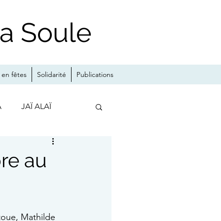
la Soule
en fêtes
Solidarité
Publications
A
JAÏ ALAÏ
MA
re au
toue, Mathilde 