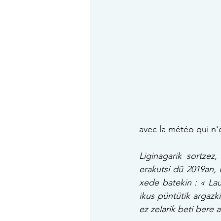
avec la météo qui n'é
Liginagarik sortzez
erakutsi dü 2019an, 
xede batekin : « La
ikus püntütik argazk
ez zelarik beti bere a