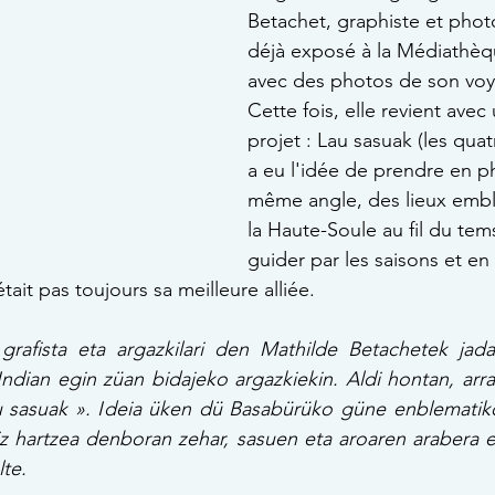
Betachet, graphiste et phot
déjà exposé à la Médiathèq
avec des photos de son voy
Cette fois, elle revient avec
projet : Lau sasuak (les quatr
a eu l'idée de prendre en ph
même angle, des lieux emb
la Haute-Soule au fil du tems
guider par les saisons et e
tait pas toujours sa meilleure alliée.
, grafista eta argazkilari den Mathilde Betachetek jad
Indian egin züan bidajeko argazkiekin. Aldi hontan, arra
u sasuak ». Ideia üken dü Basabürüko güne enblematiko
iz hartzea denboran zehar, sasuen eta aroaren arabera ebi
lte.