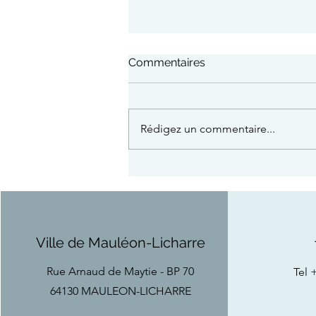
Commentaires
Rédigez un commentaire...
15 août : Course/Marche en
espadrilles + draisienne
Ville de Mauléon-Licharre
Rue Arnaud de Maytie - BP 70
Tel
+
64130 MAULEON-LICHARRE