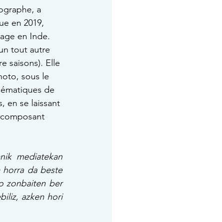
ographe, a 
ue en 2019, 
age en Inde. 
 un tout autre 
e saisons). Elle 
oto, sous le 
lématiques de 
, en se laissant 
n composant 
anik mediatekan 
 horra da beste 
 zonbaiten ber 
liz, azken hori 