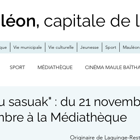
léon,
capitale de 
ique
Vie municipale
Vie culturelle
Jeunesse
Sport
Mauléon 
SPORT
MÉDIATHÈQUE
CINÉMA MAULE BAÏTH
S
A LA UNE
ZOOM SUR
MÉDIATHÈQUE / CINÉ
u sasuak" : du 21 novemb
bre à la Médiathèque
THÉÂTRE
EXPO
JUMELAGE
Originaire de Laguinge-Res