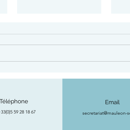
Fête 
Bota : mercredi 12 août à
19h au fronton de la Haute-
Ville
Téléphone
Email
33(0)5 59 28 18 67
secretariat
@mauleon-so