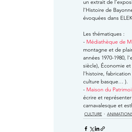
un extrait de l’expo
l’Histoire de Bayonn
évoquées dans ELE
Les thématiques :
- 
Médiathèque de M
montagne et de plai
années 1970-1980, l'
siècle), Économie et 
l'histoire, fabricatio
culture basque… ).
- 
Maison du Patrimo
écrire et représente
carnavalesque et es
CULTURE
ANIMATION