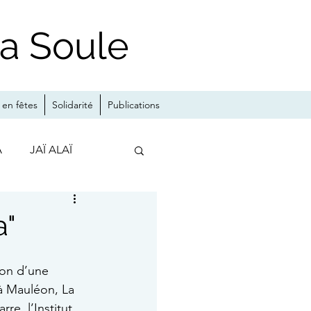
la Soule
en fêtes
Solidarité
Publications
A
JAÏ ALAÏ
MA
a"
ion d’une 
 Mauléon, La 
e, l’Institut 