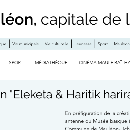
léon,
capitale de 
ique
Vie municipale
Vie culturelle
Jeunesse
Sport
Mauléon 
SPORT
MÉDIATHÈQUE
CINÉMA MAULE BAÏTH
S
A LA UNE
ZOOM SUR
MÉDIATHÈQUE / CINÉ
n "Eleketa & Haritik harir
THÉÂTRE
EXPO
JUMELAGE
En préfiguration de la créat
antenne du Musée basque à
Commune de Mauléon-Licharr