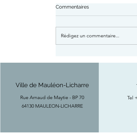
Commentaires
Rédigez un commentaire...
15 août : Course/Marche en
espadrilles + draisienne
Ville de Mauléon-Licharre
Rue Arnaud de Maytie - BP 70
Tel
+
64130 MAULEON-LICHARRE