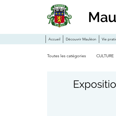
Mau
Accueil
Découvrir Mauléon
Vie prat
Toutes les catégories
CULTURE
ANIMATIONS
ACTUALITE
Expositio
CHÂTEAU-FORT
TRAVAUX