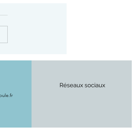
de l'espadrille
Réseaux sociaux
ule.fr
Mairie
Culture
Jeunesse & sports