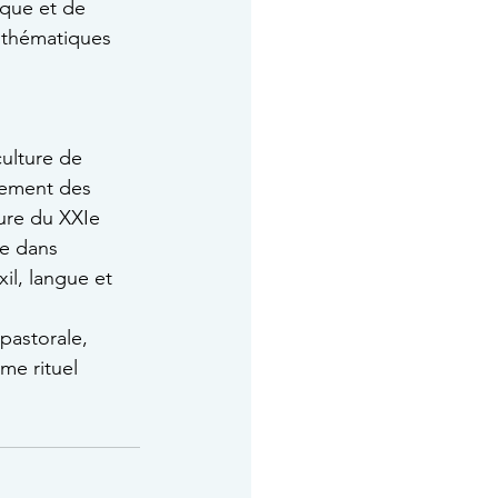
que et de 
s thématiques 
culture de 
pement des 
ure du XXIe 
re dans 
xil, langue et 
pastorale, 
me rituel 