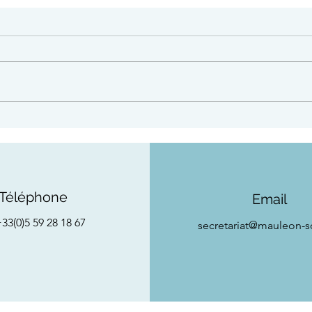
Fête 
Bota : mercredi 12 août à
19h au fronton de la Haute-
Ville
Téléphone
Email
33(0)5 59 28 18 67
secretariat
@mauleon-so