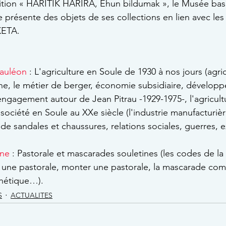
sition « HARITIK HARIRA, Ehun bildumak », le Musée bas
e présente des objets de ses collections en lien avec le
KETA.
auléon
 : L'agriculture en Soule de 1930 à nos jours (agri
ne, le métier de berger, économie subsidiaire, dévelop
engagement autour de Jean Pitrau -1929-1975-, l'agricult
société en Soule au XXe siècle (l'industrie manufacturiè
n de sandales et chaussures, relations sociales, guerres, e
ine
 : Pastorale et mascarades souletines (les codes de la 
r une pastorale, monter une pastorale, la mascarade com
thétique…).
S
ACTUALITES