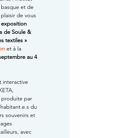
 basque et de 
plaisir de vous 
 
exposition
s de Soule & 
 textiles » 
on
et à la 
septembre au 4 
 interactive 
EKETA, 
 produite par 
 habitant.e.s du 
s souvenirs et 
nages 
ailleurs, avec 