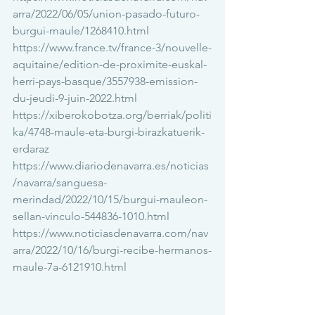
arra/2022/06/05/union-pasado-futuro-
burgui-maule/1268410.html
https://www.france.tv/france-3/nouvelle-
aquitaine/edition-de-proximite-euskal-
herri-pays-basque/3557938-emission-
du-jeudi-9-juin-2022.html
https://xiberokobotza.org/berriak/politi
ka/4748-maule-eta-burgi-birazkatuerik-
erdaraz
https://www.diariodenavarra.es/noticias
/navarra/sanguesa-
merindad/2022/10/15/burgui-mauleon-
sellan-vinculo-544836-1010.html
https://www.noticiasdenavarra.com/nav
arra/2022/10/16/burgi-recibe-hermanos-
maule-7a-6121910.html