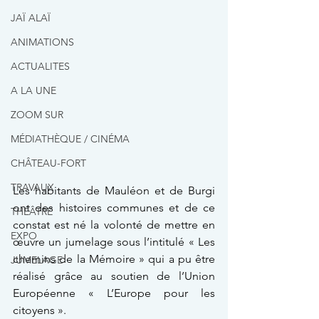
JAÏ ALAÏ
ANIMATIONS
ACTUALITES
A LA UNE
ZOOM SUR
MÉDIATHÈQUE / CINÉMA
CHÂTEAU-FORT
TRAVAUX
Les habitants de Mauléon et de Burgi 
ont des histoires communes et de ce 
THÉÂTRE
constat est né la volonté de mettre en 
EXPO
œuvre un jumelage sous l’intitulé « Les 
chemins de la Mémoire » qui a pu être 
JUMELAGE
réalisé grâce au soutien de l’Union 
Européenne « L’Europe pour les 
citoyens ».