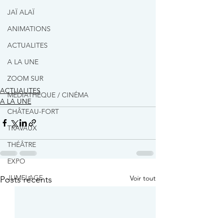
JAÏ ALAÏ
ANIMATIONS
ACTUALITES
A LA UNE
ZOOM SUR
ACTUALITES
MÉDIATHÈQUE / CINÉMA
A LA UNE
CHÂTEAU-FORT
TRAVAUX
THÉÂTRE
EXPO
JUMELAGE
Voir tout
Posts récents