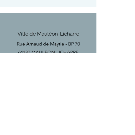
Haute-Ville
Ville de Mauléon-Licharre
Rue Arnaud de Maytie - BP 70
64130 MAULEON-LICHARRE
Téléphone
Tel
+33(0)5 59 28 18 67
Email
secretariat
@mauleon-soule.fr