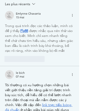
Les plus récents
Emlynne Chavarria
15 mai
Trong quá trình đọc các thảo luận, mình có 
để ý thấy 
Fly88
 được nhắc qua nên thử vào 
xem cho biết. Mình chỉ xem nhanh tổng 
thể chứ chưa tìm hiểu sâu, nhưng cảm giác 
ban đầu là cách trình bày khá thoáng, bố 
cục rõ ràng, nhìn vào không bị rối mắt
J'aime
Répondre
le bich
07 mai
Tôi thường có xu hướng chọn những bài 
viết giới thiệu nền tảng giải trí được trình 
bày súc tích, dễ hiểu để có thể lướt nhanh 
trên điện thoại mà vẫn nắm được các ý 
chính. Việc đề cập đến 
link trực tiếp bóng 
đá chuẩn
 ở phần giữa bài giúp nội dung 