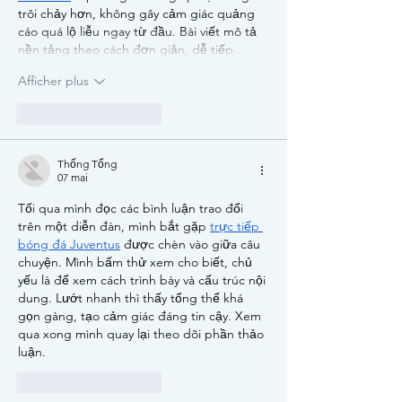
trôi chảy hơn, không gây cảm giác quảng 
cáo quá lộ liễu ngay từ đầu. Bài viết mô tả 
nền tảng theo cách đơn giản, dễ tiếp…
Afficher plus
J'aime
Répondre
Thống Tổng
07 mai
Tối qua mình đọc các bình luận trao đổi 
trên một diễn đàn, mình bắt gặp 
trực tiếp 
bóng đá Juventus
 được chèn vào giữa câu 
chuyện. Mình bấm thử xem cho biết, chủ 
yếu là để xem cách trình bày và cấu trúc nội 
dung. Lướt nhanh thì thấy tổng thể khá 
gọn gàng, tạo cảm giác đáng tin cậy. Xem 
qua xong mình quay lại theo dõi phần thảo 
luận.
J'aime
Répondre