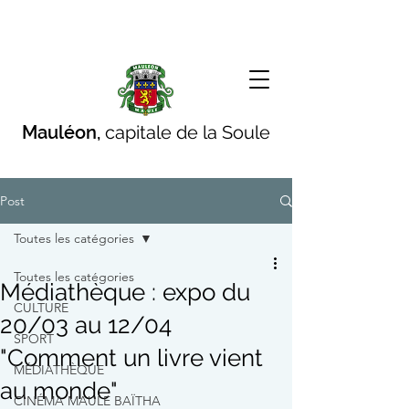
Mauléon,
capitale de la Soule
Post
Toutes les catégories
Toutes les catégories
Médiathèque : expo du
CULTURE
20/03 au 12/04
SPORT
"Comment un livre vient
MÉDIATHÈQUE
au monde"
CINÉMA MAULE BAÏTHA