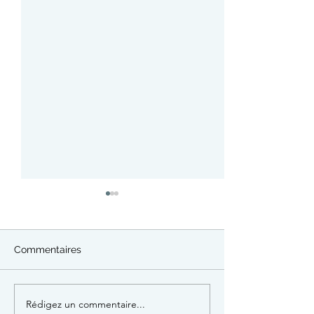
Commentaires
Fête de l'espadr
Rédigez un commentaire...
Bota : mercredi 12 août à