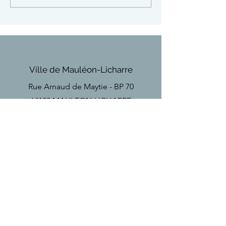
19h au fronton de la
Haute-Ville
Ville de Mauléon-Licharre
Rue Arnaud de Maytie - BP 70
64130 MAULEON-LICHARRE
Téléphone
Tel
+33(0)5 59 28 18 67
Email