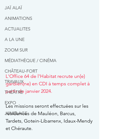
JAÏ ALAÏ
ANIMATIONS
ACTUALITES
A LA UNE
ZOOM SUR
MÉDIATHÈQUE / CINÉMA
CHÂTEAU-FORT
L'Office 64 de l'Habitat recrute un(e) 
TRAVAUX
gardien(ne) en CDI à temps complet à 
partir de janvier 2024.
THÉÂTRE
EXPO
Les missions seront effectuées sur les 
JUMELAGE
résidences de Mauléon, Barcus, 
Tardets, Gotein-Libarrenx, Idaux-Mendy 
et Chéraute.