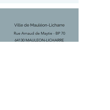
Ville de Mauléon-Licharre
Rue Arnaud de Maytie - BP 70
64130 MAULEON-LICHARRE
Téléphone
Tel
+33(0)5 59 28 18 67
Email
secretariat
@mauleon-soule.fr