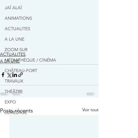
JAÏ ALAÏ
ANIMATIONS
ACTUALITES
A LA UNE
ZOOM SUR
ACTUALITES
MÉDIATHÈQUE / CINÉMA
A LA UNE
CHÂTEAU-FORT
TRAVAUX
THÉÂTRE
EXPO
Voir tout
Posts récents
JUMELAGE