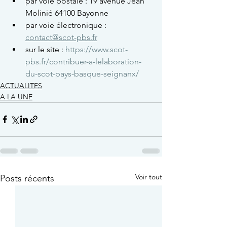
par voie postale : 19 avenue Jean 
Molinié 64100 Bayonne
par voie électronique : 
contact@scot-pbs.fr
sur le site : 
https://www.scot-
pbs.fr/contribuer-a-lelaboration-
du-scot-pays-basque-seignanx/
ACTUALITES
A LA UNE
Voir tout
Posts récents