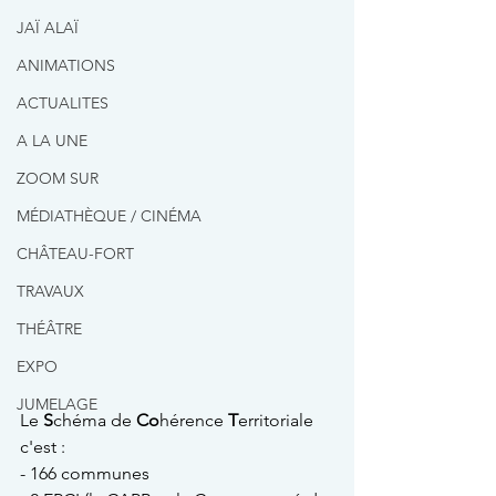
JAÏ ALAÏ
ANIMATIONS
ACTUALITES
A LA UNE
ZOOM SUR
MÉDIATHÈQUE / CINÉMA
CHÂTEAU-FORT
TRAVAUX
THÉÂTRE
EXPO
JUMELAGE
Le 
S
chéma de 
Co
hérence 
T
erritoriale 
c'est :
- 166 communes