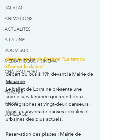
JAÏ ALAÏ
ANIMATIONS
ACTUALITES
A LA UNE
ZOOM SUR
dans le cadre du Festival "Le temps 
MÉDIATHÈQUE / CINÉMA
d'aimer la danse"
CHÂTEAU-FORT
départ du bus à 19h devant la Mairie de 
Mauléon
TRAVAUX
Le ballet de Lorraine présente une 
THÉÂTRE
soirée survitaminée qui réunit deux 
EXPO
chorégraphes et vingt-deux danseurs, 
dans un univers de danses sociales et 
JUMELAGE
urbaines des plus actuels.
Réservation des places : Mairie de 