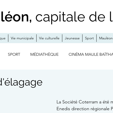
léon,
capitale de 
ique
Vie municipale
Vie culturelle
Jeunesse
Sport
Mauléon 
SPORT
MÉDIATHÈQUE
CINÉMA MAULE BAÏTH
S
A LA UNE
ZOOM SUR
MÉDIATHÈQUE / CINÉ
d'élagage
THÉÂTRE
EXPO
JUMELAGE
La Société Coterram a été 
Enedis direction régionale 