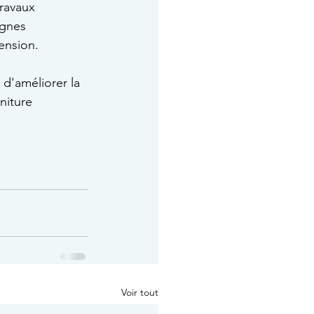
travaux 
ignes 
ension.
 d'améliorer la 
niture 
Voir tout