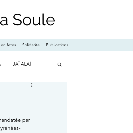
la Soule
en fêtes
Solidarité
Publications
A
JAÏ ALAÏ
MA
mandatée par 
Pyrénées-