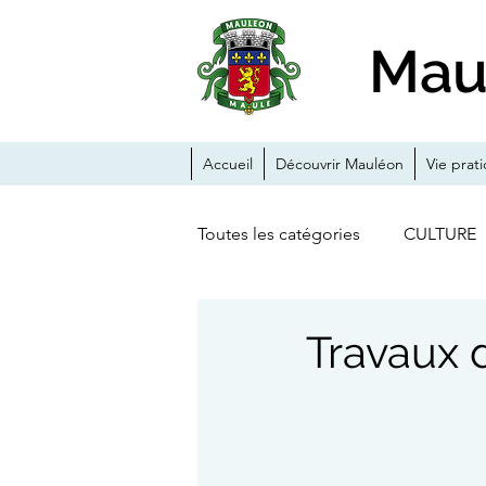
Mau
Accueil
Découvrir Mauléon
Vie prat
Toutes les catégories
CULTURE
ANIMATIONS
ACTUALITE
Travaux 
CHÂTEAU-FORT
TRAVAUX