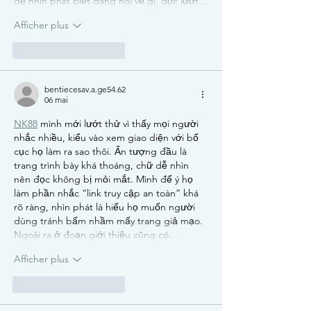
đề nhìn phát biết đang nói về gì, đọc lướt…
Afficher plus
J'aime
Répondre
bentiecesav.a.ge54.62
06 mai
NK88
 mình mới lướt thử vì thấy mọi người 
nhắc nhiều, kiểu vào xem giao diện với bố 
cục họ làm ra sao thôi. Ấn tượng đầu là 
trang trình bày khá thoáng, chữ dễ nhìn 
nên đọc không bị mỏi mắt. Mình để ý họ 
làm phần nhắc “link truy cập an toàn” khá 
rõ ràng, nhìn phát là hiểu họ muốn người 
dùng tránh bấm nhầm mấy trang giả mạo. 
Ngoài ra ở đoạn giới thiệu cũng có…
Afficher plus
J'aime
Répondre