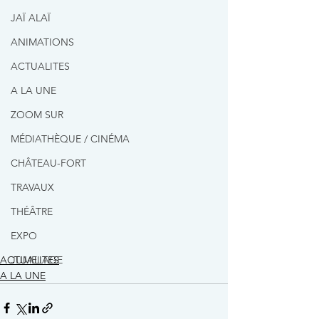
JAÏ ALAÏ
ANIMATIONS
ACTUALITES
A LA UNE
ZOOM SUR
MÉDIATHÈQUE / CINÉMA
CHÂTEAU-FORT
TRAVAUX
THÉÂTRE
EXPO
JUMELAGE
ACTUALITES
A LA UNE