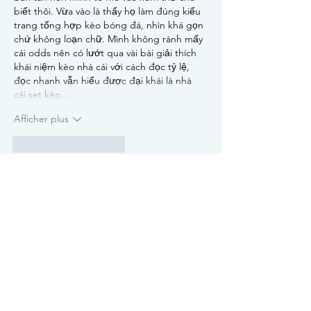
biết thôi. Vừa vào là thấy họ làm đúng kiểu 
trang tổng hợp kèo bóng đá, nhìn khá gọn 
chứ không loạn chữ. Mình không rành mấy 
cái odds nên có lướt qua vài bài giải thích 
khái niệm kèo nhà cái với cách đọc tỷ lệ, 
đọc nhanh vẫn hiểu được đại khái là nhà 
cái set kèo…
Afficher plus
J'aime
Répondre
robert50powell.9.5.8.4+abc123
01 mai
okfun
 dạo này thấy mọi người nhắc nhiều 
quá nên mình cũng ghé thử cho biết, chủ 
yếu xem giao diện với cách họ bố trí thôi 
chứ chưa có ngồi khám phá kỹ. Vừa vào cái 
là thấy trang làm khá thoáng, nhìn không bị 
rối kiểu nhồi chữ với banner tùm lum nên 
lướt một vòng là hiểu đại khái. Mình để ý 