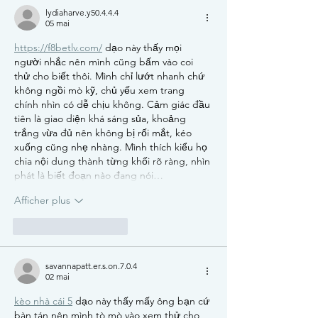
lydiaharve.y50.4.4.4
05 mai
https://f8betlv.com/
 dạo này thấy mọi 
người nhắc nên mình cũng bấm vào coi 
thử cho biết thôi. Mình chỉ lướt nhanh chứ 
không ngồi mò kỹ, chủ yếu xem trang 
chính nhìn có dễ chịu không. Cảm giác đầu 
tiên là giao diện khá sáng sủa, khoảng 
trắng vừa đủ nên không bị rối mắt, kéo 
xuống cũng nhẹ nhàng. Mình thích kiểu họ 
chia nội dung thành từng khối rõ ràng, nhìn 
phát là biết đoạn nào đang nói…
Afficher plus
J'aime
Répondre
savannapatt.er.s.on.7.0.4
02 mai
kèo nhà cái 5
 dạo này thấy mấy ông bạn cứ 
bàn tán nên mình tò mò vào xem thử cho 