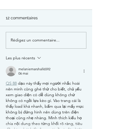
12 commentaires
Rédigez un commentaire...
Campagne de capture
15 août : Cour
de chats errants non
en espadrilles +
identifiés
draisienne
Les plus récents
melaniemarshall6592
06 mai
QS 88
 dạo này thấy mọi người nhắc hoài 
nên mình cũng ghé thử cho biết, chủ yếu 
xem giao diện có dễ dùng không chứ 
không có ngồi lựa kèo gì. Vào trang cái là 
thấy load khá nhanh, bấm qua lại mấy mục 
không bị đứng hình nên dùng trên điện 
thoại cũng nhẹ nhàng. Mình thích kiểu họ 
chia nội dung theo từng khối rõ ràng, tiêu 