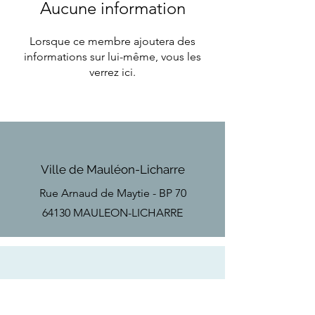
Aucune information
Lorsque ce membre ajoutera des
informations sur lui-même, vous les
verrez ici.
Ville de Mauléon-Licharre
Rue Arnaud de Maytie - BP 70
64130 MAULEON-LICHARRE
Téléphone
Tel
+33(0)5 59 28 18 67