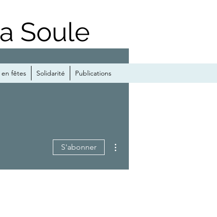
la Soule
en fêtes
Solidarité
Publications
Plus d'actions
S'abonner