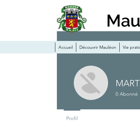
Mau
Accueil
Découvrir Mauléon
Vie prat
MART
0
Abonné
Profil