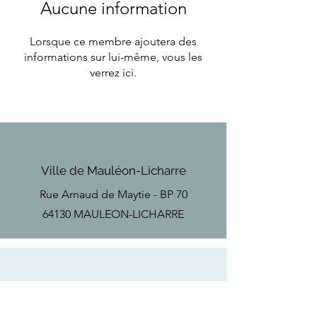
Aucune information
Lorsque ce membre ajoutera des
informations sur lui-même, vous les
verrez ici.
Ville de Mauléon-Licharre
Rue Arnaud de Maytie - BP 70
64130 MAULEON-LICHARRE
Téléphone
Tel
+33(0)5 59 28 18 67