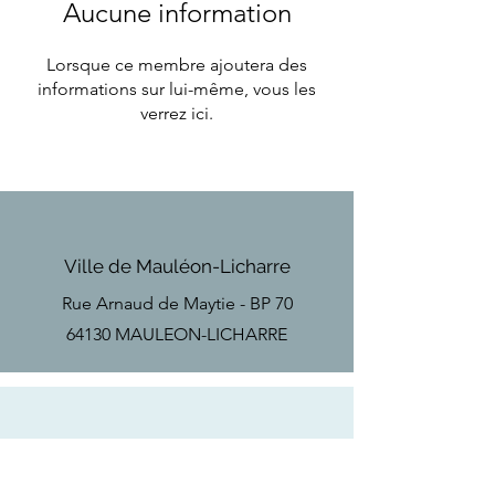
Aucune information
Lorsque ce membre ajoutera des
informations sur lui-même, vous les
verrez ici.
Ville de Mauléon-Licharre
Rue Arnaud de Maytie - BP 70
64130 MAULEON-LICHARRE
Téléphone
Tel
+33(0)5 59 28 18 67