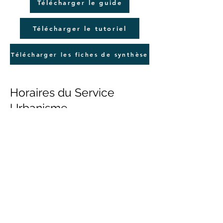
Télécharger le guide
Télécharger le tutoriel
Télécharger les fiches de synthèse
Horaires du Service
Urbanisme
Le Service Urbanisme reçoit, de préférence
sur rendez-vous, le :
• Mardi : de 9h à 12h30 et 14h à 17h
• Mercredi : de 9h à 12h30
• Vendredi : de 9h à 12h30 et 14h à 17h
Contact :
05 59 28 18 67
urbanisme@mauleon-soule.fr